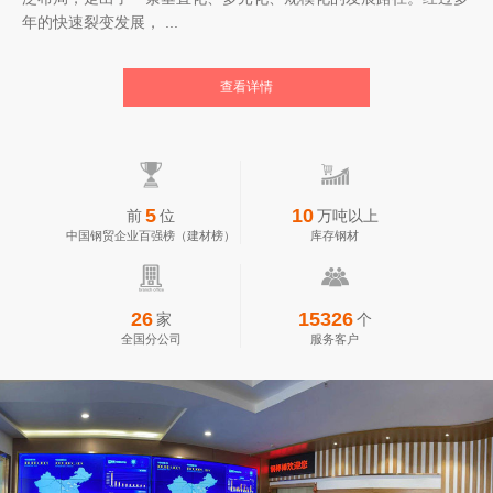
年的快速裂变发展， ...
查看详情
5
10
前
位
万吨以上
中国钢贸企业百强榜（建材榜）
库存钢材
26
15326
家
个
全国分公司
服务客户