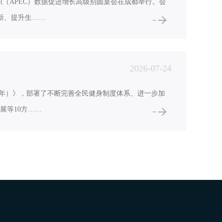
组织（APEC）数据促进增长高级别圆桌会在成都举行。会
新、提升生……
2026-07-24
2030年）》，部署了不断完善全民健身制度体系、进一步加
展等10方……