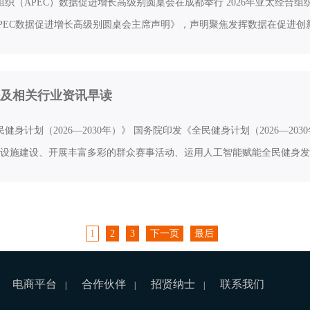
合组织（APEC）数据促进增长高级别圆桌会在成都举行 2026年亚太经合
PEC数据促进增长高级别圆桌会主席声明》，声明聚焦发挥数据在促进创
及相关行业资讯早读
健身计划（2026—2030年）》 国务院印发《全民健身计划（2026—
设施建设、开展丰富多彩的群众赛事活动、运用人工智能赋能全民健身发
1
2
3
下一页
最后
电商平台
合作伙伴
招贤纳士
联系我们
|
|
|
|